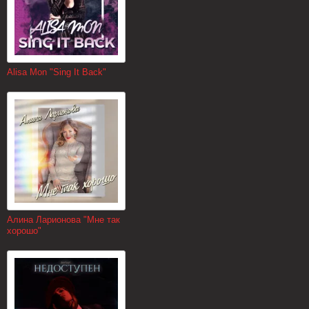
Alisa Mon "Sing It Back"
Алина Ларионова "Мне так
хорошо"