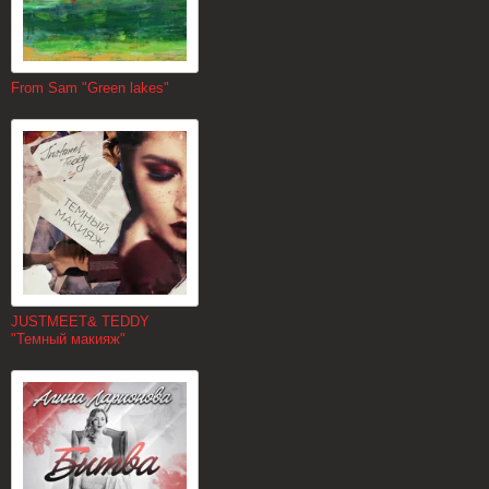
From Sam "Green lakes"
JUSTMEET& TEDDY
"Темный макияж"