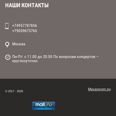
НАШИ КОНТАКТЫ
+74957787856
+79039673760
Москва
Пн-Пт: с 11.00 до 20.00 По вопросам концертов –
круглосуточно
Мегагрупп.ру
© 2017 - 2026