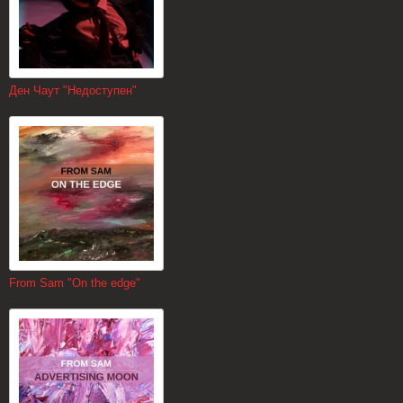
Ден Чаут "Недоступен"
From Sam "On the edge"