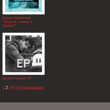
Кирилл Даревский
"Мальчик, хочешь в
Тамбов?"
Даниил Иванов "EP"
1
2
3
4
5
6
Следующая